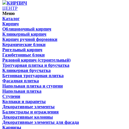
КИРПИЧ
ЦЕНТР
Меню
Каталог
Кирпич
Облицовочный кирпич
Клинкерный кирпич
Кирпич ручной формовки
Керамические блоки
Ригельный кирпич
Газобетонные блоки
Рядовой кирпич (строительный)
Тротуарная плитка и брусчатка
Клинкерная брусчатка
Бетонная тротуарная плитка
Фасадная плитка
Напольная плитка и ступени
Напольная плитка
Ступени
Колпаки и парапеты
Декоративные элементы
Балюстрады и ограждения
Декоративные колонны
Декоративные элементы для фасада
Карнизы