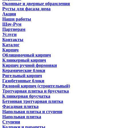
Оконные и дверные обрамления
Русты для фасада дома
Акции
Наши работы
Шоу-Рум
Партнерам
Услуги
Контакты
Каталог
Кирпич
Облицовочный кирпич
Клинкерный кирпич
Кирпич ручной формовки
Керамические блоки
Ригельный кирпич
Газобетонные блоки
Рядовой кирпич (строительный)
Тротуарная плитка и брусчатка
Клинкерная брусчатка
Бетонная тротуарная плитка
Фасадная плитка
Напольная плитка и ступени
Напольная плитка
Ступени
Колпаки и парапеты