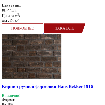
Цена за шт.:
81
₽ / шт.
2
Цена за м
:
2
4617
₽ / м
ПОДРОБНЕЕ
ЗАКАЗАТЬ
Кирпич ручной формовки Hans Bekker 1916
В наличии!
Формат:
0,7 НФ