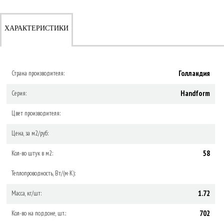
ХАРАКТЕРИСТИКИ
Голландия
Страна производителя:
Handform
Серия:
Цвет производителя:
Цена, за м2/руб:
58
Кол-во штук в м2:
Теплопроводность, Вт/(м·К):
1.72
Масса, кг/шт:
702
Кол-во на поддоне, шт.: