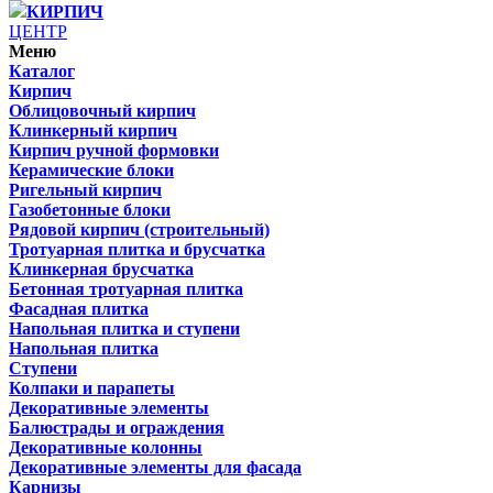
КИРПИЧ
ЦЕНТР
Меню
Каталог
Кирпич
Облицовочный кирпич
Клинкерный кирпич
Кирпич ручной формовки
Керамические блоки
Ригельный кирпич
Газобетонные блоки
Рядовой кирпич (строительный)
Тротуарная плитка и брусчатка
Клинкерная брусчатка
Бетонная тротуарная плитка
Фасадная плитка
Напольная плитка и ступени
Напольная плитка
Ступени
Колпаки и парапеты
Декоративные элементы
Балюстрады и ограждения
Декоративные колонны
Декоративные элементы для фасада
Карнизы