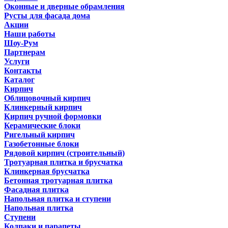
Оконные и дверные обрамления
Русты для фасада дома
Акции
Наши работы
Шоу-Рум
Партнерам
Услуги
Контакты
Каталог
Кирпич
Облицовочный кирпич
Клинкерный кирпич
Кирпич ручной формовки
Керамические блоки
Ригельный кирпич
Газобетонные блоки
Рядовой кирпич (строительный)
Тротуарная плитка и брусчатка
Клинкерная брусчатка
Бетонная тротуарная плитка
Фасадная плитка
Напольная плитка и ступени
Напольная плитка
Ступени
Колпаки и парапеты