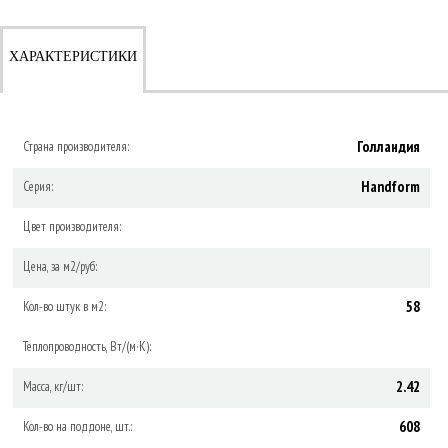
ХАРАКТЕРИСТИКИ
Голландия
Страна производителя:
Handform
Серия:
Цвет производителя:
Цена, за м2/руб:
58
Кол-во штук в м2:
Теплопроводность, Вт/(м·К):
2.42
Масса, кг/шт:
608
Кол-во на поддоне, шт.: