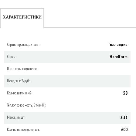
ХАРАКТЕРИСТИКИ
Голландия
Страна производителя:
Handform
Серия:
Цвет производителя:
Цена, за м2/руб:
58
Кол-во штук в м2:
Теплопроводность, Вт/(м·К):
2.33
Масса, кг/шт:
600
Кол-во на поддоне, шт.: