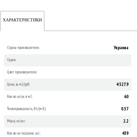
ХАРАКТЕРИСТИКИ
Украина
Страна производителя:
Серия:
Цвет производителя:
4 527.9
Цена, за м2/руб:
60
Кол-во штук в м2:
0.57
Теплопроводность, Вт/(м·К):
2.2
Масса, кг/шт:
439
Кол-во на поддоне, шт.: