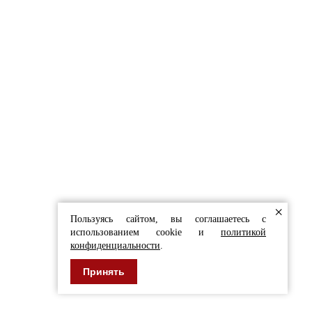
СТЫ С РАДОСТЬЮ
ЬТИРУЮТ ВАС
в форму
 И ОБЛИЦОВКИ
×
Пользуясь сайтом, вы соглашаетесь с
использованием cookie и
политикой
конфиденциальности
.
Принять
+7 (920) 767-55-22