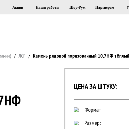
Акции
Наши работы
Шоу-Рум
Партнерам
У
Я СТРОИТЕЛЬСТВА И ОБЛИЦОВКИ 
камни)
/
ЛСР
/
Камень рядовой поризованный 10,7НФ тёплы
ЦЕНА ЗА ШТУКУ:
,7НФ
Формат:
Размер: