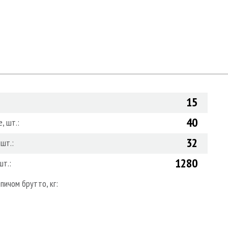
15
40
, шт.:
32
шт.:
1280
шт.:
пичом брутто, кг: