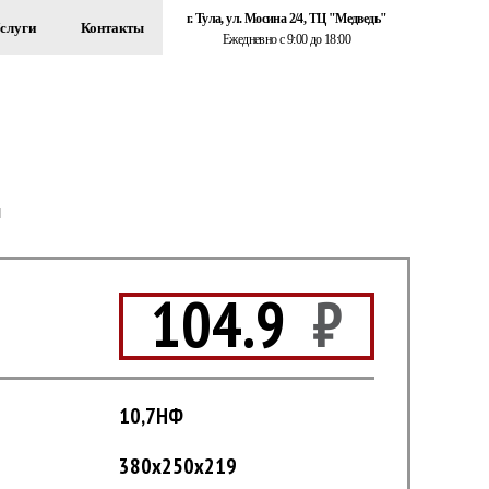
г. Тула, ул. Мосина 2/4, ТЦ "Медведь"
слуги
Контакты
Ежедневно с 9:00 до 18:00
+7 (920) 767-55-22
ЗДАНИЙ
Обратный звонок
й
104.9
₽
10,7НФ
380x250x219