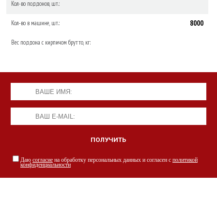
Кол-во поддонов, шт.:
8000
Кол-во в машине, шт.:
Вес поддона с кирпичом брутто, кг:
Даю
согласие
на обработку персональных данных и согласен с
политикой
конфиденциальности
НАШИ СПЕЦИАЛИСТЫ С РАДОСТЬЮ
ПРОКОНСУЛЬТИРУЮТ ВАС