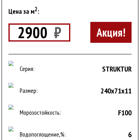
2
Цена за м
:
2900
₽
Акция!
STRUKTUR
Серия:
240x71x11
Размер:
F100
Морозостойкость:
6
Водопоглощение,%: