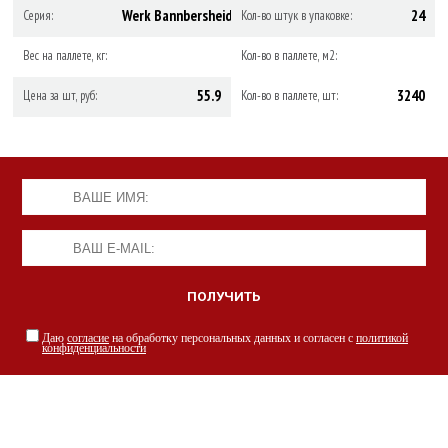
Werk Bannbersheid
24
Серия:
Кол-во штук в упаковке:
Вес на паллете, кг:
Кол-во в паллете, м2:
55.9
3240
Цена за шт, руб:
Кол-во в паллете, шт:
Даю
согласие
на обработку персональных данных и согласен с
политикой
конфиденциальности
НАШИ СПЕЦИАЛИСТЫ С РАДОСТЬЮ