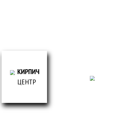
ПРОКОНСУЛЬТИРУЮТ ВАС
просто заполнив форму
ВСЕ ДЛЯ СТРОИТЕЛЬСТВА И ОБЛИЦОВКИ
ЗДАНИЙ
КИРПИЧ
ЦЕНТР
© Кирпич центр / 2019-2026 / Информация,
представленная на сайте, не является публичной
офертой.