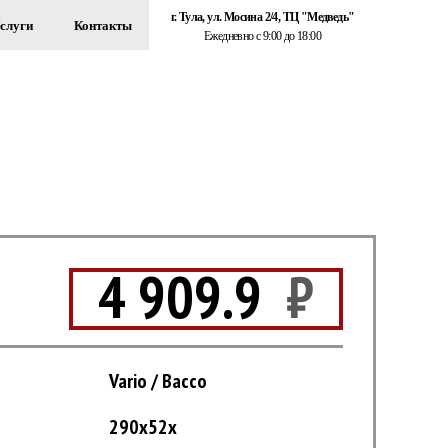
г. Тула, ул. Мосина 2/4, ТЦ "Медведь"
слуги
Контакты
Ежедневно с 9:00 до 18:00
+7 (920) 767-55-22
ЗДАНИЙ
Обратный звонок
4 909.9
₽
Vario / Bacco
290x52x