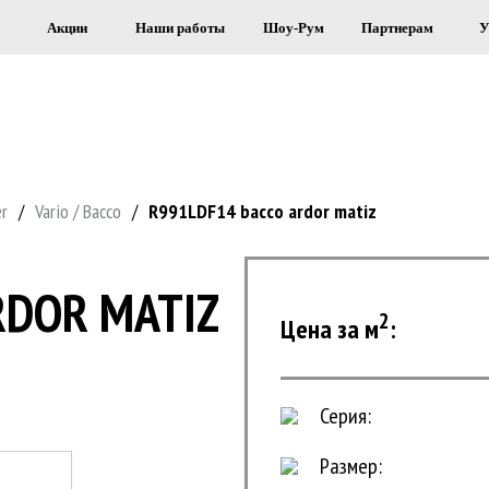
Акции
Наши работы
Шоу-Рум
Партнерам
У
Я СТРОИТЕЛЬСТВА И ОБЛИЦОВКИ 
er
/
Vario / Bacco
/
R991LDF14 bacco ardor matiz
RDOR MATIZ
2
Цена за м
:
Серия:
Размер: