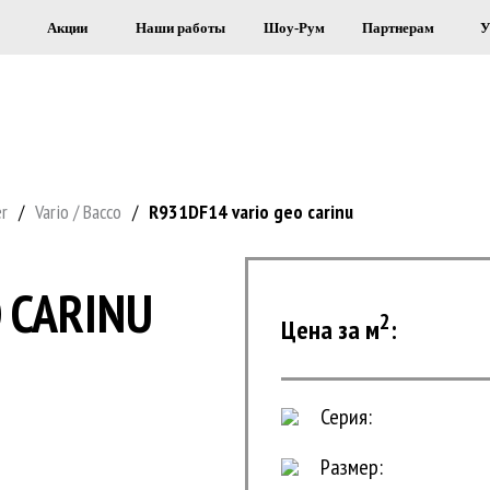
Акции
Наши работы
Шоу-Рум
Партнерам
У
Я СТРОИТЕЛЬСТВА И ОБЛИЦОВКИ 
er
/
Vario / Bacco
/
R931DF14 vario geo carinu
 CARINU
2
Цена за м
:
Серия:
Размер: