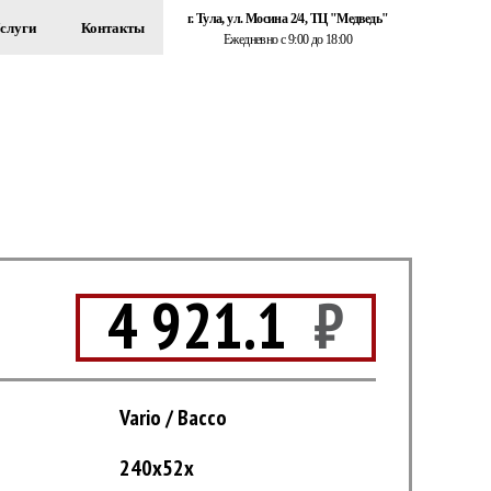
г. Тула, ул. Мосина 2/4, ТЦ "Медведь"
слуги
Контакты
Ежедневно с 9:00 до 18:00
+7 (920) 767-55-22
ЗДАНИЙ
Обратный звонок
4 921.1
₽
Vario / Bacco
240x52x