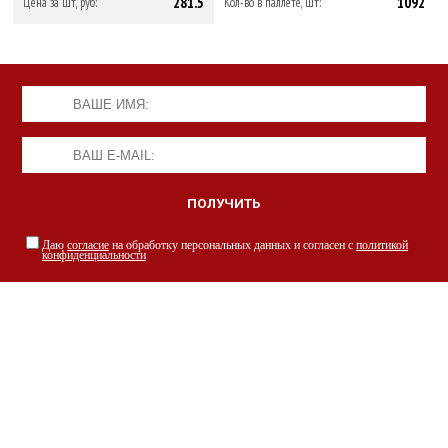
281.5
1092
Цена за шт, руб:
Кол-во в паллете, шт:
Даю
согласие
на обработку персональных данных и согласен с
политикой
конфиденциальности
НАШИ СПЕЦИАЛИСТЫ С РАДОСТЬЮ
ПРОКОНСУЛЬТИРУЮТ ВАС
просто заполнив форму