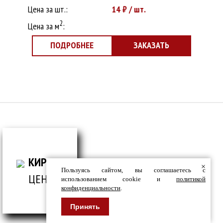
Цена за шт.:
14
₽ / шт.
2
Цена за м
:
ПОДРОБНЕЕ
ЗАКАЗАТЬ
ВСЕ ДЛЯ СТРОИТЕЛЬСТВА И ОБЛИЦОВКИ
ЗДАНИЙ
КИРПИЧ
×
Пользуясь сайтом, вы соглашаетесь с
ЦЕНТР
использованием cookie и
политикой
конфиденциальности
.
© Кирпич центр / 2019-2026 / Информация,
представленная на сайте, не является публичной
офертой.
Принять