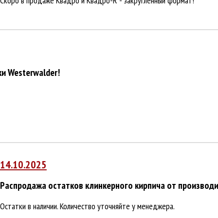
Скоро в продаже Квадро и Квадро-R - закругленный формат!
и Westerwalder!
14.10.2025
Распродажа остатков клинкерного кирпича от производи
Остатки в наличии. Количество уточняйте у менеджера.